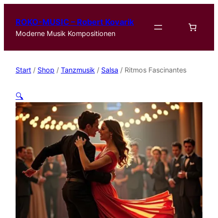
ROKO-MUSIC – Robert Kovarik
Moderne Musik Kompositionen
Start
/
Shop
/
Tanzmusik
/
Salsa
/ Ritmos Fascinantes
🔍