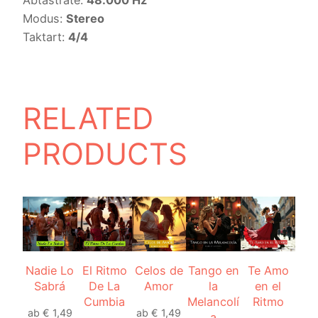
Modus:
Stereo
Taktart:
4/4
RELATED
PRODUCTS
Nadie Lo
El Ritmo
Celos de
Tango en
Te Amo
Sabrá
De La
Amor
la
en el
Cumbia
Melancolí
Ritmo
ab
€
1,49
ab
€
1,49
a