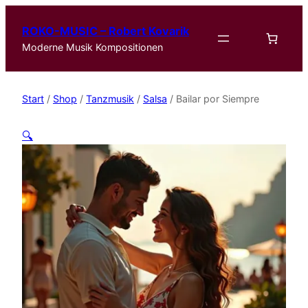
ROKO-MUSIC – Robert Kovarik
Moderne Musik Kompositionen
Start
/
Shop
/
Tanzmusik
/
Salsa
/ Bailar por Siempre
🔍