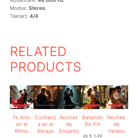
Modus:
Stereo
Taktart:
4/4
RELATED
PRODUCTS
Te Amo
Confianz
Noches
Bailando
Noches
en el
a en el
de
Sin Fin
de
Ritmo
Abrazo
Encanto
Verano
ab
€
1,49