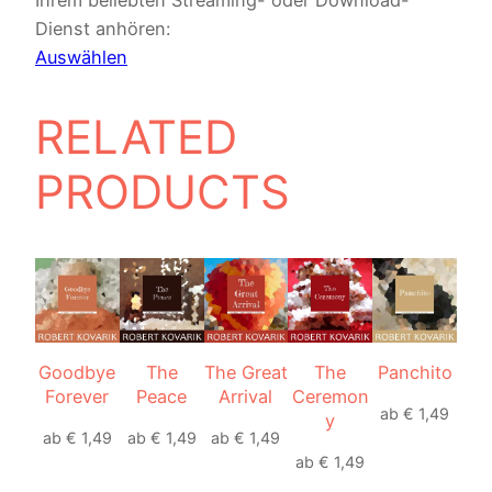
Ihrem beliebten Streaming- oder Download-
Dienst anhören:
Auswählen
RELATED
PRODUCTS
Goodbye
The
The Great
The
Panchito
Forever
Peace
Arrival
Ceremon
ab
€
1,49
y
ab
€
1,49
ab
€
1,49
ab
€
1,49
ab
€
1,49