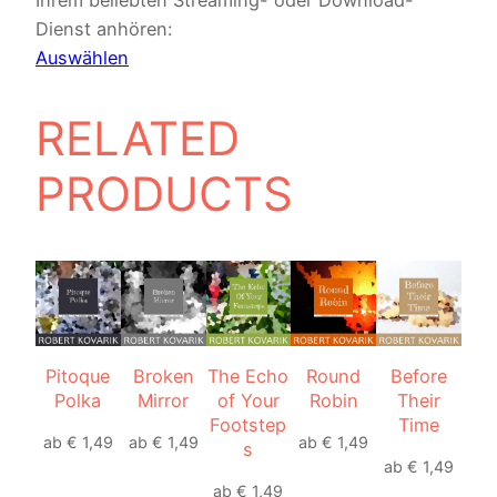
Ihrem beliebten Streaming- oder Download-
Dienst anhören:
Auswählen
RELATED
PRODUCTS
Pitoque
Broken
The Echo
Round
Before
Polka
Mirror
of Your
Robin
Their
Footstep
Time
ab
€
1,49
ab
€
1,49
ab
€
1,49
s
ab
€
1,49
ab
€
1,49