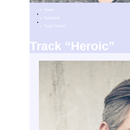
Home
Facebook
Track “Heroic”
Track “Heroic”