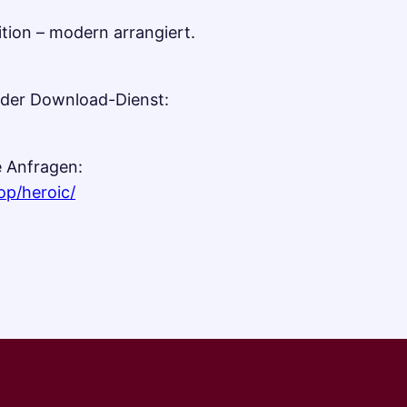
ition – modern arrangiert.
oder Download-Dienst:
e Anfragen:
op/heroic/