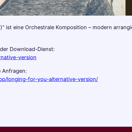
)” ist eine Orchestrale Komposition – modern arrangi
oder Download-Dienst:
rnative-version
e Anfragen:
op/longing-for-you-alternative-version/