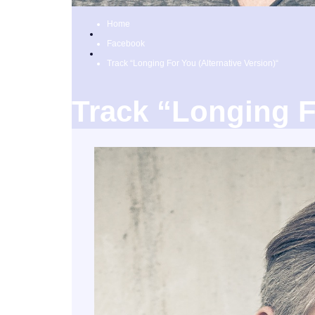
Home
Facebook
Track “Longing For You (Alternative Version)“
Track “Longing F