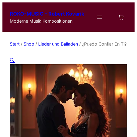
ROKO-MUSIC – Robert Kovarik
Moderne Musik Kompositionen
Start
/
Shop
/
Lieder und Balladen
/ ¿Puedo Confiar En Ti?
🔍