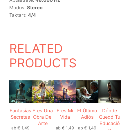
Modus:
Stereo
Taktart:
4/4
RELATED
PRODUCTS
Fantasías
Eres Una
Eres Mi
El Último
Dónde
Secretas
Obra Del
Vida
Adiós
Quedó Tu
Arte
Educació
ab
€
1,49
ab
€
1,49
ab
€
1,49
n