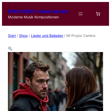
ROKO-MUSIC – Robert Kovarik
Moderne Musik Kompositionen
Start
/
Shop
/
Lieder und Balladen
/ Mi Propio Camino