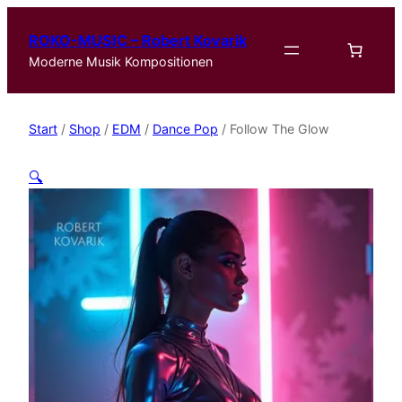
ROKO-MUSIC – Robert Kovarik
Moderne Musik Kompositionen
Start
/
Shop
/
EDM
/
Dance Pop
/ Follow The Glow
🔍