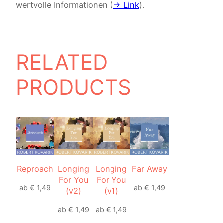
wertvolle Informationen (
-> Link
).
RELATED
PRODUCTS
Reproach
Longing
Longing
Far Away
For You
For You
ab
€
1,49
ab
€
1,49
(v2)
(v1)
ab
€
1,49
ab
€
1,49