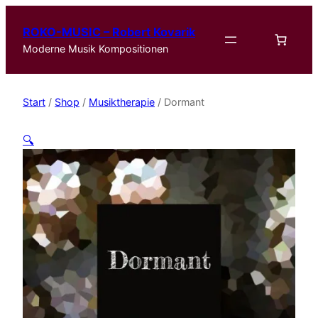
ROKO-MUSIC – Robert Kovarik
Moderne Musik Kompositionen
Start
/
Shop
/
Musiktherapie
/ Dormant
🔍