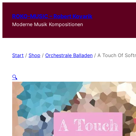
ROKO-MUSIC – Robert Kovarik
Moderne Musik Kompositionen
Start
/
Shop
/
Orchestrale Balladen
/ A Touch Of Soft
🔍