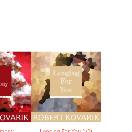
emony
Longing For You (v2)