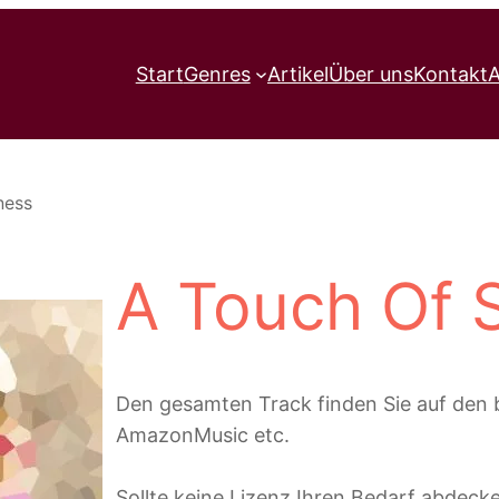
Start
Genres
Artikel
Über uns
Kontakt
A
ness
A Touch Of 
Den gesamten Track finden Sie auf den b
AmazonMusic etc.
Sollte keine Lizenz Ihren Bedarf abdecke