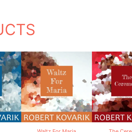
UCTS
Waltz For Maria
The Cer