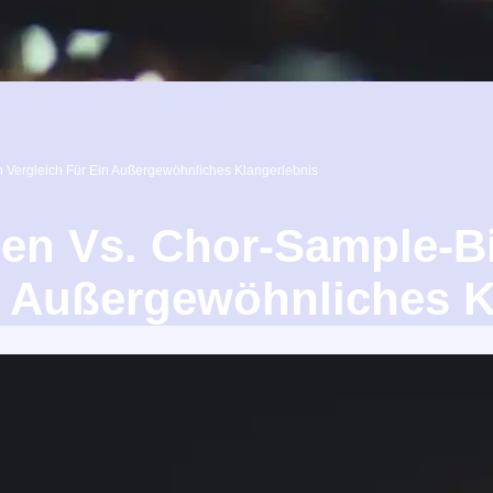
 Vergleich Für Ein Außergewöhnliches Klangerlebnis
en Vs. Chor-Sample-Bi
n Außergewöhnliches K