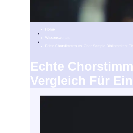
Home
Wissenswertes
Echte Chorstimmen Vs. Chor-Sample-Bibliotheken: Ein
Echte Chorstimm
Vergleich Für Ei