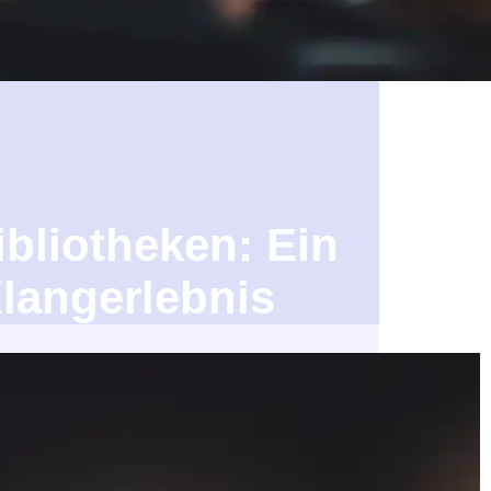
bliotheken: Ein
langerlebnis