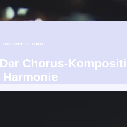
e Meisterwerke Der Harmonie
 Der Chorus-Komposit
r Harmonie