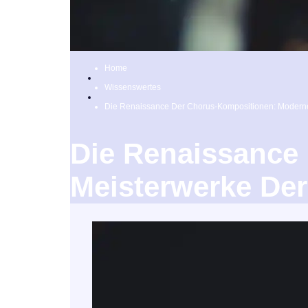
Home
Wissenswertes
Die Renaissance Der Chorus-Kompositionen: Modern
Die Renaissance
Meisterwerke De