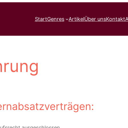
Start
Genres
Artikel
Über uns
Kontakt
A
hrung
ernabsatzverträgen:
rufsrecht ausgeschlossen.