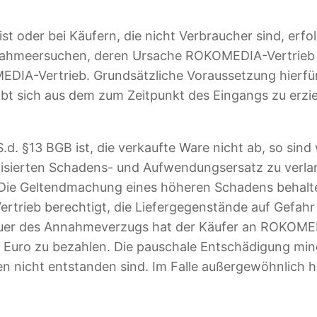
t oder bei Käufern, die nicht Verbraucher sind, erf
nahmeersuchen, deren Ursache ROKOMEDIA-Vertrieb ni
EDIA-Vertrieb. Grundsätzliche Voraussetzung hierfür
bt sich aus dem zum Zeitpunkt des Eingangs zu erzie
S.d. §13 BGB ist, die verkaufte Ware nicht ab, so sin
isierten Schadens- und Aufwendungsersatz zu verlang
 Die Geltendmachung eines höheren Schadens behalten
ieb berechtigt, die Liefergegenstände auf Gefahr de
auer des Annahmeverzugs hat der Käufer an ROKOMED
Euro zu bezahlen. Die pauschale Entschädigung min
 nicht entstanden sind. Im Falle außergewöhnlich h