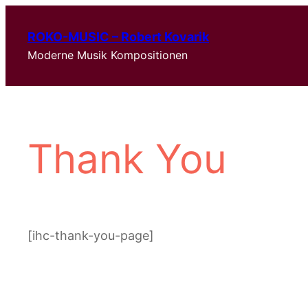
Zum
Inhalt
ROKO-MUSIC – Robert Kovarik
springen
Moderne Musik Kompositionen
Thank You
[ihc-thank-you-page]