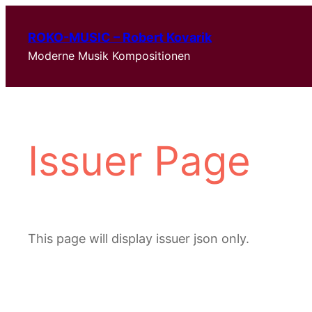
Zum
Inhalt
ROKO-MUSIC – Robert Kovarik
springen
Moderne Musik Kompositionen
Issuer Page
This page will display issuer json only.