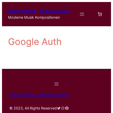
Zum
ROKO-MUSIC – Robert Kovarik
Inhalt
Moderne Musik Kompositionen
springen
Google Auth
ROKO-MUSIC – Robert Kovarik
Twitter
Instagram
Facebook
© 2023, All Rights Reserved